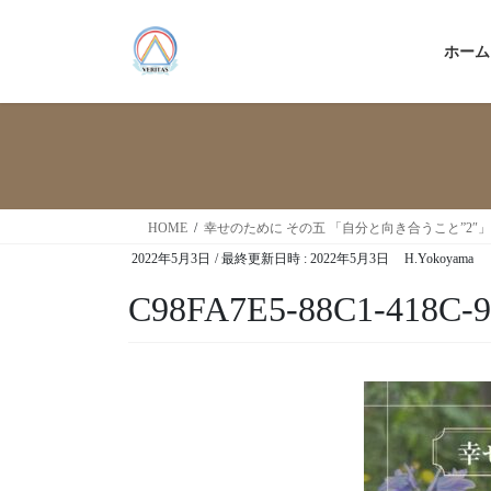
ホーム
HOME
幸せのために その五 「自分と向き合うこと”2″」
2022年5月3日
/ 最終更新日時 :
2022年5月3日
H.Yokoyama
C98FA7E5-88C1-418C-