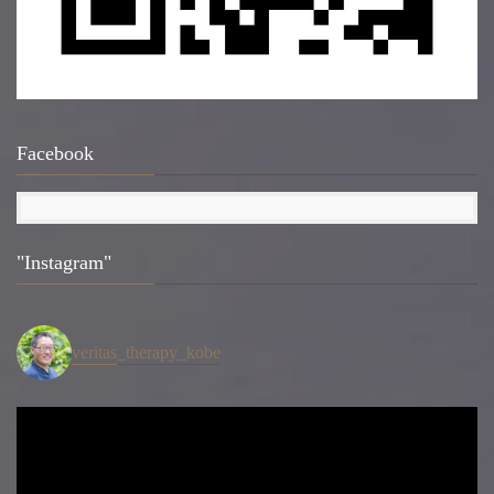
Facebook
"Instagram"
veritas_therapy_kobe