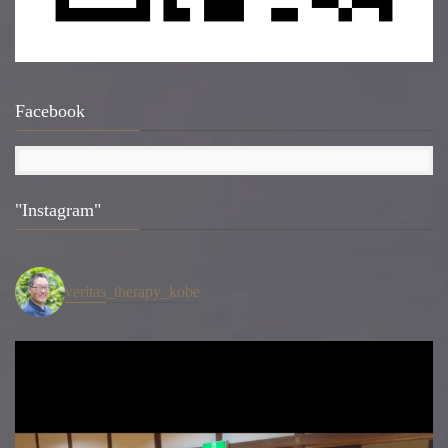
Facebook
"Instagram"
veritas_therapy_kobe