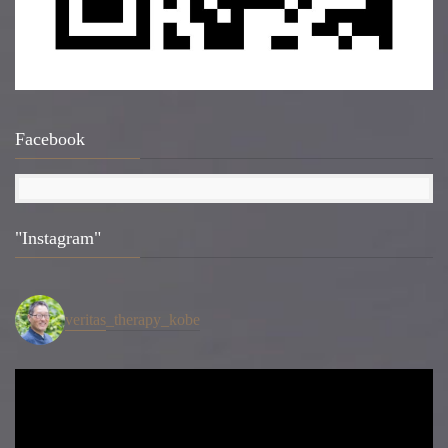
Facebook
"Instagram"
veritas_therapy_kobe