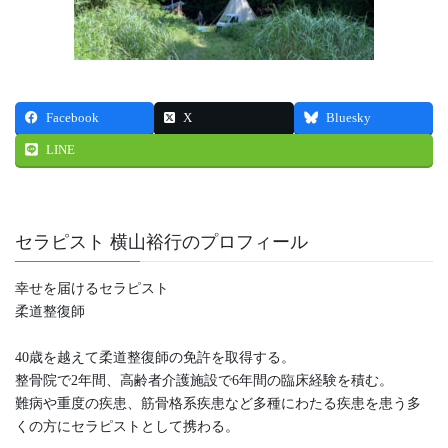
Facebook
X
Bluesky
LINE
セラピスト 横山裕行のプロフィール
幸せを届けるセラピスト
柔道整復師
40歳を越えて柔道整復師の免許を取得する。
整骨院で2年間、高齢者介護施設で6年間の臨床経験を積む。
難病や重度の疾患、筋骨格系疾患など多種にわたる疾患を患う多
くの方にセラピストとして携わる。