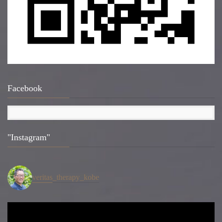
Facebook
"Instagram"
veritas_therapy_kobe