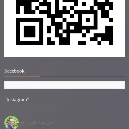
Facebook
"Instagram"
veritas_therapy_kobe