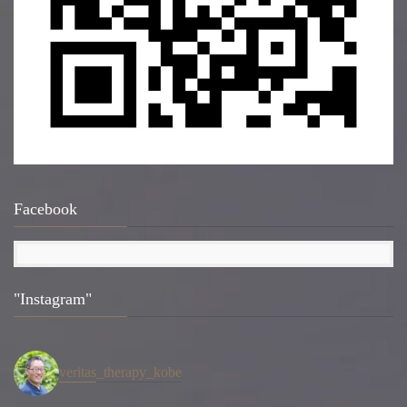
Facebook
"Instagram"
veritas_therapy_kobe