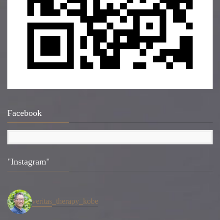
Facebook
"Instagram"
veritas_therapy_kobe