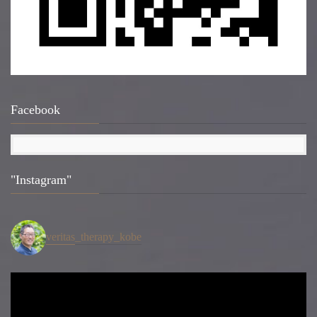
Facebook
"Instagram"
veritas_therapy_kobe