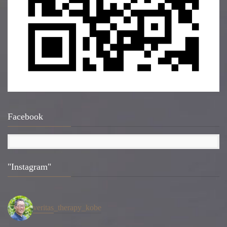
Facebook
"Instagram"
veritas_therapy_kobe