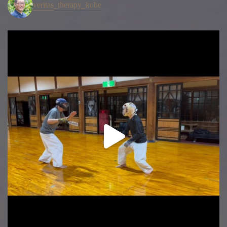
veritas_therapy_kobe