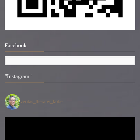
Facebook
"Instagram"
veritas_therapy_kobe