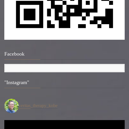
Facebook
"Instagram"
veritas_therapy_kobe