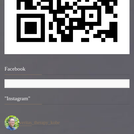
Facebook
"Instagram"
veritas_therapy_kobe