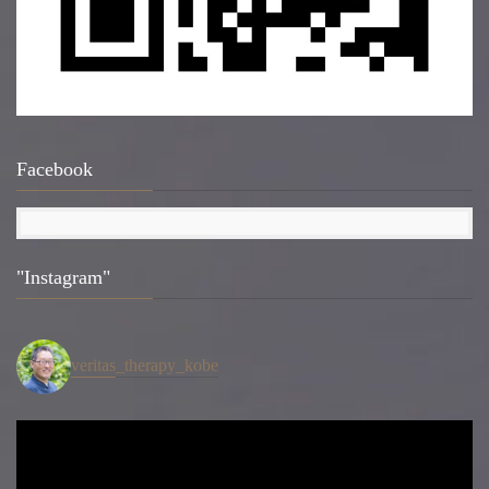
Facebook
"Instagram"
veritas_therapy_kobe