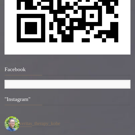
Facebook
"Instagram"
veritas_therapy_kobe