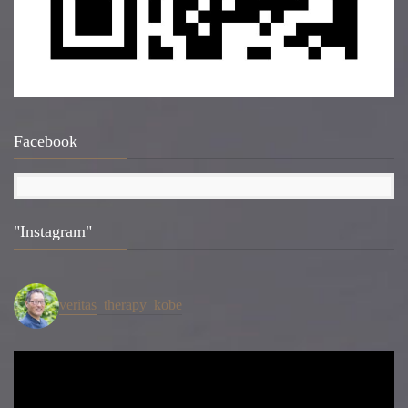
Facebook
"Instagram"
veritas_therapy_kobe