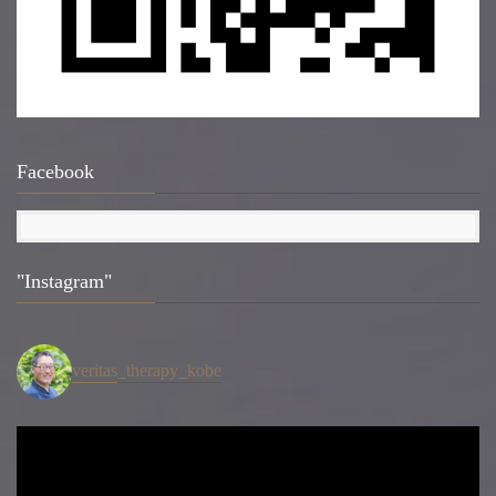
Facebook
"Instagram"
veritas_therapy_kobe