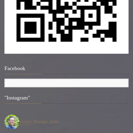
Facebook
"Instagram"
veritas_therapy_kobe