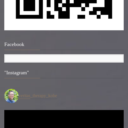
Facebook
"Instagram"
veritas_therapy_kobe