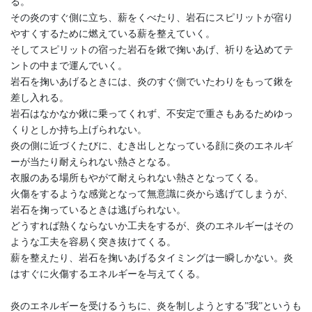
る。
その炎のすぐ側に立ち、薪をくべたり、岩石にスピリットが宿り
やすくするために燃えている薪を整えていく。
そしてスピリットの宿った岩石を鍬で掬いあげ、祈りを込めてテ
ントの中まで運んでいく。
岩石を掬いあげるときには、炎のすぐ側でいたわりをもって鍬を
差し入れる。
岩石はなかなか鍬に乗ってくれず、不安定で重さもあるためゆっ
くりとしか持ち上げられない。
炎の側に近づくたびに、むき出しとなっている顔に炎のエネルギ
ーが当たり耐えられない熱さとなる。
衣服のある場所もやがて耐えられない熱さとなってくる。
火傷をするような感覚となって無意識に炎から逃げてしまうが、
岩石を掬っているときは逃げられない。
どうすれば熱くならないか工夫をするが、炎のエネルギーはその
ような工夫を容易く突き抜けてくる。
薪を整えたり、岩石を掬いあげるタイミングは一瞬しかない。炎
はすぐに火傷するエネルギーを与えてくる。
炎のエネルギーを受けるうちに、炎を制しようとする”我”というも