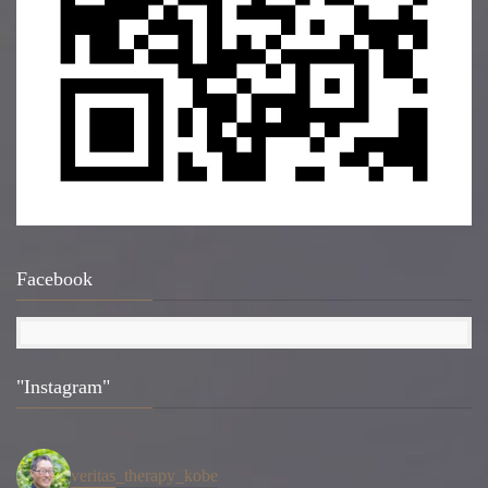
Facebook
"Instagram"
veritas_therapy_kobe