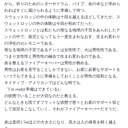
がら、祈りのためのシダーやドラム、パイプ、命の水など求めら
れればすぐに届けられるように準備して待つ。
スウェットロッジの中の体験は十回を越えるほどしてきたが、ス
ウェットロッジの外の体験は今回が初めてだった。
スウェットロッジとは私たちの母なる地球の子宮をあらわしたテ
ントの中で、胎児となってもう一度生まれなおす、生まれ変わり
の浄化のセレモニーである。
母なる地球の子宮であるテントは女性性で、火は男性性である。
つまり女性性と男性性の融合で生まれ変わるのである。
炎を整えるファイアーキーパーは男性が務める。
男性はお産を見守ることしかできない。お産に必要なサポートを
いつでもできるように準備をしておくことが男性の役割となる。
ネイティブ・アメリカンではどんな時でも、
「I’m ready(準備はできている)」
の状態でいることが大切なのだと教える。
どんなときも慌てずフラットな状態で悠々とお産のサポート役と
して役目をこなしていく。それがファイアーキーパーだそうだ。
炎は直径1.5mほどの大きさになり、高さは人の身長を軽く越え