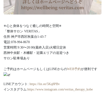
✳︎心と身体をつなぐ癒しの時間と空間✳︎
「整体サロン VERITAS」
住所:神戸市西区秋葉台1-43-7
電話:078-994-8670
営業時間:9:30〜20:00(最終入店)火曜日定休
西神中央駅・木幡駅・近隣エリアの送迎つき
サロン駐車場あり
ご予約はホームページもしくはLINEからの
WEB予約
が便利です
LINEアカウント:
https://lin.ee/5Kq8PBv
インスタグラム:
https://www.instagram.com/veritas_therapy_kobe