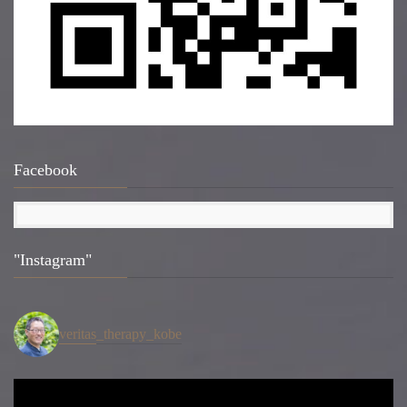
Facebook
"Instagram"
veritas_therapy_kobe