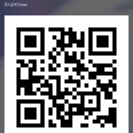
ID:@931iiaei