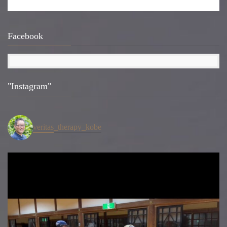
Facebook
"Instagram"
veritas_therapy_kobe