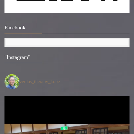
Facebook
"Instagram"
veritas_therapy_kobe