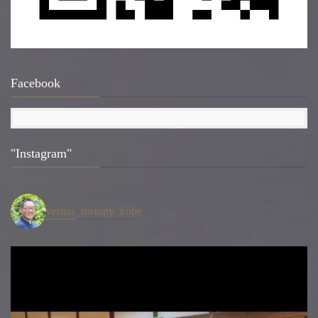
Facebook
"Instagram"
veritas_therapy_kobe