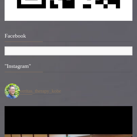
Facebook
"Instagram"
veritas_therapy_kobe