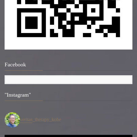
Facebook
"Instagram"
veritas_therapy_kobe