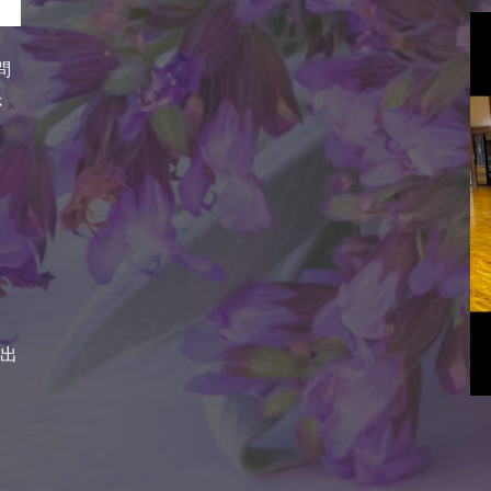
問
さ
が出